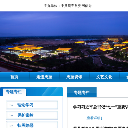
主办单位：中共周至县委网信办
6
首页
走进周至
周至资讯
文艺文化
专题专栏
专题专栏
理论学习
学习习近平总书记“七一”重要
保护秦岭
［查看详细］
扫黑除恶